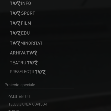
MIHAELA BUMBUC
Prezintă și realizează "Minorități în limba ...
PRESELECȚII
Proiecte speciale
LUISA TÎRCĂ
Luisa Tîrcă face parte din echipa TVR din anul ...
OMUL ANULUI
TELEVIZIUNEA COPIILOR