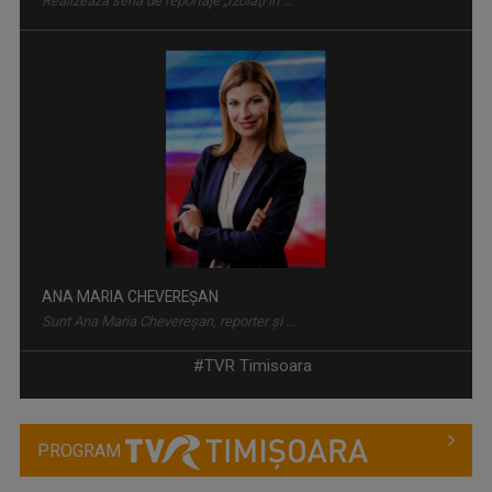
Realizează seria de reportaje „Izolaţi în ...
ANA MARIA CHEVEREȘAN
Sunt Ana Maria Chevereșan, reporter și ...
#TVR Timisoara
PROGRAM