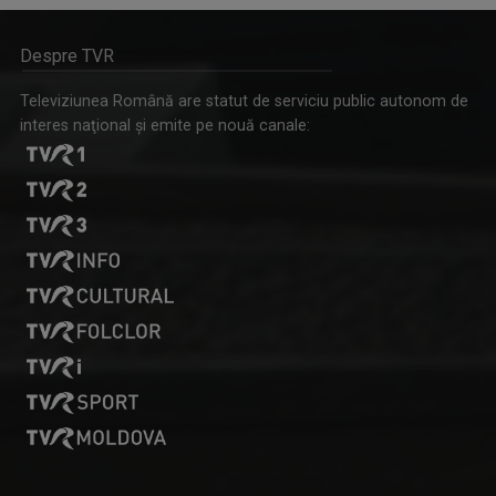
Despre TVR
Televiziunea Română are statut de serviciu public autonom de
FLORIN MIHOC
interes naţional şi emite pe nouă canale:
Florin Mihoc este una dintre cele mai ...
ADRIAN CIREAP
Realizator emisiunea "Satul meu"