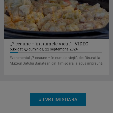
„7 ceaune – în numele vieții” | VIDEO
publicat:
duminică, 22 septembrie 2024
Evenimentul „7 ceaune – în numele vieții”, desfășurat la
CLAUDIU ARIEȘAN
Muzeul Satului Bănățean din Timișoara, a adus împreună
A realizat și prezentat peste 250 de emisiuni ...
...
#TVRTIMISOARA