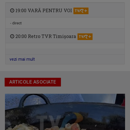
19:00 VARĂ PENTRU VOI
- direct
DAN LIUȚ
20:00 Retro TVR Timișoara
Prezintă "Sarea în bucate"
vezi mai mult
ARTICOLE ASOCIATE
NICOLETA CIOCANI
Născută și crescută la Dudeștii Vechi, ...