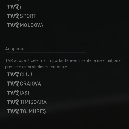
LUISA TÎRCĂ
Luisa Tîrcă face parte din echipa TVR din anul ...
Acoperire
PRIM-PLAN OBIECTIV
TVR acoperă cele mai importante evenimente la nivel naţional,
O emisiune plină de informațtii, bună ...
prin cele cinci studiouri teritoriale:
TANIA STAVILĂ ŢUNAŞ
Producțiile care-i poartă semnătura s-au ...