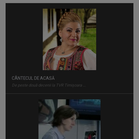
CÂNTECUL DE ACASĂ
De peste două decenii la TVR Timişoara ...