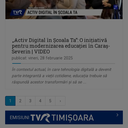
„Activ Digital în Școala Ta”: O inițiativă
pentru modernizarea educației în Caraș-
Severin | VIDEO
publicat: vineri, 28 februarie 2025
În contextul actual, în care tehnologia digitală a devenit
parte integrantă a vieții cotidiene, educația trebuie să
răspundă acestor transformări și să se ...
1
2
3
4
5
›
EMISIUNI