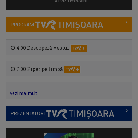
#TVR Timisoara
PROGRAM
4:00 Descoperă vestul
7:00 Piper pe limbă
SATUL MEU
Emisiunea vă invită la o redescoperire a ...
vezi mai mult
PREZENTATORI