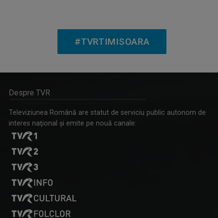
LUMEA DE APROAPE
Emisiunea abordează subiecte de interes ...
#TVRTIMISOARA
Despre TVR
CRISTINA BĂICAN
Pentru mine, televiziunea este un mod prin ...
Televiziunea Română are statut de serviciu public autonom de
interes naţional şi emite pe nouă canale:
MINORITĂȚI ÎN LIMBA ROMĂ
Emisiune despre tradițiile și viața romilor ...