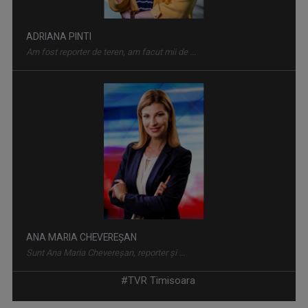
ADRIANA PINTI
Am fost reporter de teren, am facut mii de ...
TABLETA DE SĂNĂTATE
Teme medicale de interes și invitați ...
ANA MARIA CHEVEREȘAN
Sunt Ana Maria Chevereșan, reporter și ...
#TVR Timisoara