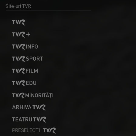
Site-uri TVR
SELFIE
Emisiune în care telespectatorii vor cunoște ...
MONICA PAVEL
Monica Pavel realizează emisiunea în limba ...
MINORITĂȚI ÎN LIMBA MAGHIARĂ
„Minorități în limba maghiară” este o emisiune ...
PRESELECȚII