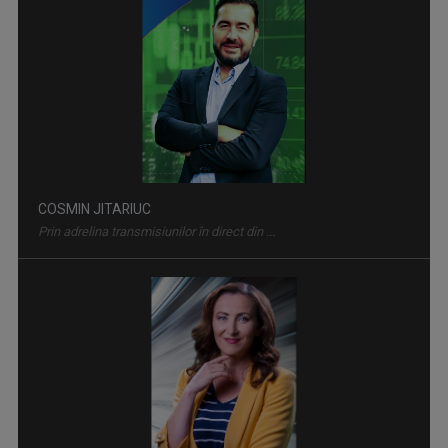
MINORITĂȚI ÎN LIMBA CROATĂ
Descoperim tradiţii, obiceiuri și realități ...
COSMIN JITARIUC
Prin adrelina transmisiunilor în direct din ...
TELEJURNAL REGIONAL TVR TIMIȘOARA
Ești conectat la știrile din vestul țării ...