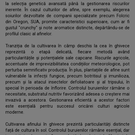
la selecția genetică avansată până la gestionarea riscurilor
inerente. În cazul culturilor de afine, spre exemplu, alegerea
soiurilor dezvoltate de companii specializate precum Folcric
din Oregon, SUA, promite caracteristici superioare, cum ar fi
gustul "crunchy" și note aromatice distincte, depărtându-se de
profilul clasic al afinelor.
.
Tranziția de la cultivarea în câmp deschis la cea în ghivece
reprezintă o etapă delicată, fiecare metodă având
particularitățile și potențialele sale capcane. Riscurile agricole,
accentuate de imprevizibilitatea condițiilor meteorologice, pot
perturba semnificativ producția. În plus, plantațiile de afine sunt
vulnerabile la infecții fungice, precum botritisul și imunilioza,
precum și la atacul insectelor defoliatoare și al tripsului, în
special în perioada de înflorire. Controlul buruienilor rămâne o
necesitate, substratul nutritiv favorizând adesea o creștere mai
invazivă a acestora. Gestionarea eficientă a acestor factori
este esențială pentru succesul oricărei culturi agricole
moderne.
.
Cultivarea afinului în ghivece prezintă particularități distincte
față de cultura în sol. Controlul buruienilor rămâne esențial, dar