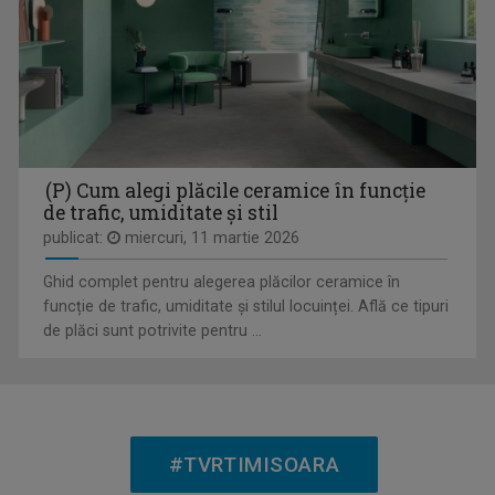
DEJAN PERINACZ
Realizatorul emisiunii în limba sârbă care se ...
(P) Cum alegi plăcile ceramice în funcție
IZOLAȚI ÎN ROMÂNIA
de trafic, umiditate și stil
Serie de reportaje despre oamenii din cătunele ...
publicat:
miercuri, 11 martie 2026
Ghid complet pentru alegerea plăcilor ceramice în
funcție de trafic, umiditate și stilul locuinței. Află ce tipuri
de plăci sunt potrivite pentru ...
PETER KERESZTES
Este realizatorul emisiunii în limba maghiară ...
#TVRTIMISOARA