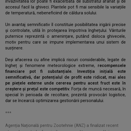
invazivitatea lor poate fi exacerbată de substratul afânat și de
accesul facil la ghiveci. Plantele pot fi mai sensibile la variațiile
de temperatură, nebeneficiind de căldura solului.
.
Un avantaj semnificativ îl constituie posibilitatea irigării precise
și controlate, utilă în protejarea împotriva înghețului. Vânturile
puternice reprezintă o amenințare, putând disloca ghivecele,
motiv pentru care se impune implementarea unui sistem de
susținere.
.
Deși afacerea cu afine implică riscuri considerabile, legate de
îngheț și fenomene meteorologice extreme,
recompensele
financiare pot fi substanțiale. Investiția inițială este
semnificativă, dar potențialul de profit este ridicat, mai ales
pe piețele externe unde cererea pentru acest fruct este în
creștere și prețul este competitiv.
Forța de muncă necesară, în
special în perioada de recoltare, prezintă provocări logistice,
dar se încearcă optimizarea gestionării personalului.
.
***
Agenția Națională pentru Zootehnie (ANZ) a finalizat recent