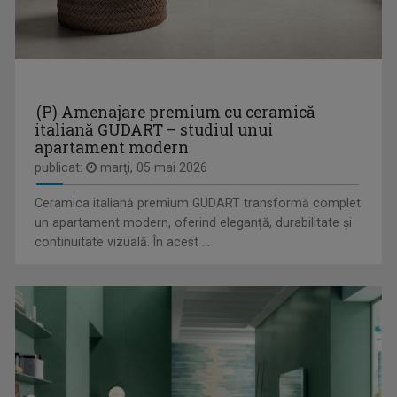
FORUM ECONOMIC
Emisiune de referință pentru analiză și ...
(P) Amenajare premium cu ceramică
italiană GUDART – studiul unui
apartament modern
publicat:
marţi, 05 mai 2026
FELICIA STOIAN
Prezintă „Cântecul de acasă” și „Cântec și ...
Ceramica italiană premium GUDART transformă complet
un apartament modern, oferind eleganță, durabilitate și
continuitate vizuală. În acest ...
MINORITĂȚI ÎN LIMBA BULGARĂ
Emisiunea îți propune să țină la curent ...