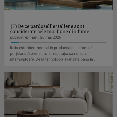
LUISA TÎRCĂ
Luisa Tîrcă face parte din echipa TVR din anul ...
(P) De ce pardoselile italiene sunt
considerate cele mai bune din lume
publicat:
marţi, 26 mai 2026
Italia este lider mondial în producția de ceramică
CÂNTECUL DE ACASĂ
porțelanată premium, iar reputația sa nu este
De peste două decenii la TVR Timişoara ...
întâmplătoare. De la tehnologia avansată până la ...
ANDREI BOROSOVICI
Realizator și prezentator la “Magazin ...