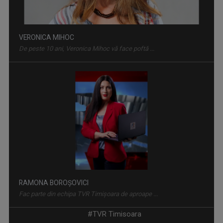
VERONICA MIHOC
De peste 10 ani, Veronica Mihoc vă face poftă ...
LUMEA DE APROAPE
Emisiunea abordează subiecte de interes ...
RAMONA BOROȘOVICI
Fac parte din echipa TVR Timișoara de aproape ...
#TVR Timisoara