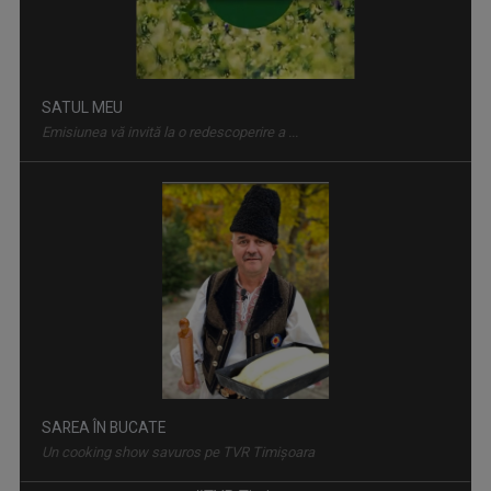
SATUL MEU
Emisiunea vă invită la o redescoperire a ...
SAREA ÎN BUCATE
Un cooking show savuros pe TVR Timişoara