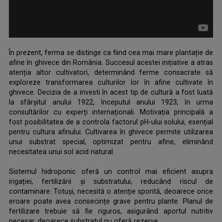
.
În prezent, ferma se distinge ca fiind cea mai mare plantație de
afine în ghivece din România. Succesul acestei inițiative a atras
atenția altor cultivatori, determinând ferme consacrate să
exploreze transformarea culturilor lor în afine cultivate în
ghivece. Decizia de a investi în acest tip de cultură a fost luată
la sfârșitul anului 1922, începutul anului 1923, în urma
consultărilor cu experți internaționali. Motivația principală a
fost posibilitatea de a controla factorul pH-ului solului, esențial
pentru cultura afinului. Cultivarea în ghivece permite utilizarea
unui substrat special, optimizat pentru afine, eliminând
necesitatea unui sol acid natural.
.
Sistemul hidroponic oferă un control mai eficient asupra
irigației, fertilizării și substratului, reducând riscul de
contaminare. Totuși, necesită o atenție sporită, deoarece orice
eroare poate avea consecințe grave pentru plante. Planul de
fertilizare trebuie să fie riguros, asigurând aportul nutritiv
necesar, deoarece substratul nu oferă rezerve.