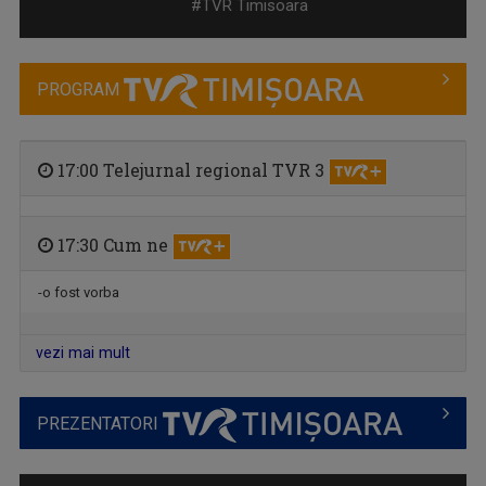
#TVR Timisoara
PROGRAM
17:00 Telejurnal regional TVR 3
17:30 Cum ne
MINORITĂȚI ÎN LIMBA CROATĂ
Descoperim tradiţii, obiceiuri și realități ...
-o fost vorba
vezi mai mult
PREZENTATORI