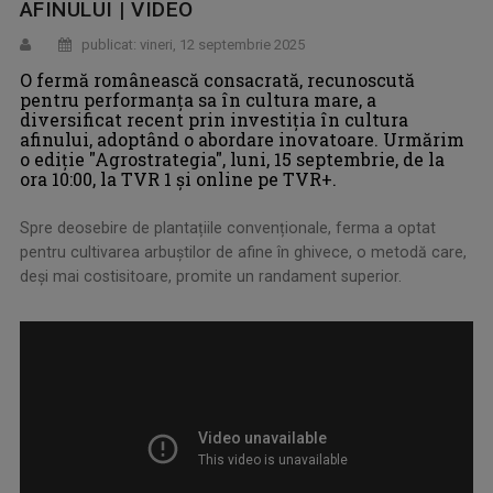
AFINULUI | VIDEO
publicat: vineri, 12 septembrie 2025
O fermă românească consacrată, recunoscută
pentru performanța sa în cultura mare, a
diversificat recent prin investiția în cultura
afinului, adoptând o abordare inovatoare. Urmărim
o ediție "Agrostrategia", luni, 15 septembrie, de la
ora 10:00, la TVR 1 și online pe TVR+.
Spre deosebire de plantațiile convenționale, ferma a optat
pentru cultivarea arbuștilor de afine în ghivece, o metodă care,
deși mai costisitoare, promite un randament superior.
.