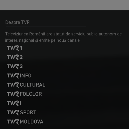
SPIRIT ȘI CREDINȚĂ
Începută la iniţiativa TVR Timişoara sub ...
Despre TVR
Televiziunea Română are statut de serviciu public autonom de
interes naţional şi emite pe nouă canale:
ANA MARIA CHEVEREȘAN
Sunt Ana Maria Chevereșan, reporter și ...
PIPER PE LIMBĂ
Emisiune consistentă şi condimentată cât, cum ...