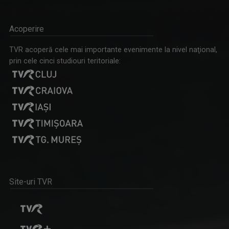
DANIEL LUCACELA
Este realizatorul emisiunii lunare în limba ...
Acoperire
TVR acoperă cele mai importante evenimente la nivel naţional,
prin cele cinci studiouri teritoriale:
CÂNTEC ȘI POVESTE
“Cântec și poveste” reflectă și difuzează ...
DITE DINESZ
Realizează seria de reportaje „Izolaţi în ...
Site-uri TVR
SELFIE