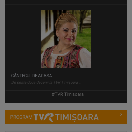
CÂNTECUL DE ACASĂ
De peste două decenii la TVR Timişoara ...
#TVR Timisoara
PROGRAM