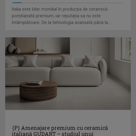
Italia este lider mondial în producția de ceramică
porțelanată premium, iar reputația sa nu este
MINORITĂȚI ÎN LIMBA SLOVACĂ
întâmplătoare. De la tehnologia avansată până la ...
Emisiunea are ca scop promovarea minorităţii ...
MONICA PAVEL
Monica Pavel realizează emisiunea în limba ...
PIPER PE LIMBĂ
Emisiune consistentă şi condimentată cât, cum ...
(P) Amenajare premium cu ceramică
italiană GUDART – studiul unui