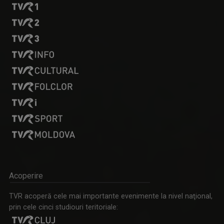
ROBERT ȘERBAN
De peste 10 ani, realizează și moderează, la ...
DRUMURI APROAPE
Joi, ora 20:30, la TVR Timișoara. Sâmbătă, ora ...
ROXANA MORUN
Jurnalist de peste 30 de ani. Nimic din munca ...
Acoperire
TVR acoperă cele mai importante evenimente la nivel naţional,
prin cele cinci studiouri teritoriale: