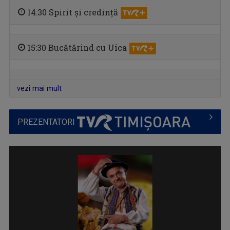
14:30 Spirit și credință
15:30 Bucătărind cu Uica
MINORITĂȚI ÎN LIMBA ITALIANĂ
Emisiune despre tradițiile și viața ...
vezi mai mult
PREZENTATORI
SAREA ÎN BUCATE
Un cooking show savuros pe TVR Timişoara