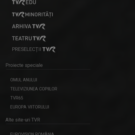
Realizatorul emisiunii în limba sârbă care se ...
MINORITĂȚI ÎN LIMBA ROMĂ
PRESELECȚII
Emisiune despre tradițiile și viața romilor ...
Proiecte speciale
OMUL ANULUI
CRISTINA BĂICAN
TELEVIZIUNEA COPIILOR
Pentru mine, televiziunea este un mod prin ...
TVR65
EUROPA VIITORULUI
Alte site-uri TVR
EUROVISION ROMÂNIA