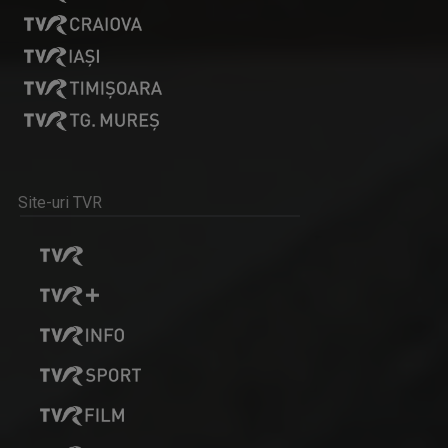
FORUM ECONOMIC
Emisiune de referință pentru analiză și ...
FLORIN MIHOC
Florin Mihoc este una dintre cele mai ...
Site-uri TVR
MINORITĂȚI ÎN LIMBA GERMANĂ
Minorități în limba germană este un magazin ...
DEJAN PERINACZ