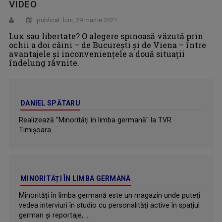
VIDEO
publicat: luni, 29 martie 2021
Lux sau libertate? O alegere spinoasă văzută prin
ochii a doi câini – de Bucureşti şi de Viena – între
avantajele şi inconveniențele a două situaţii
îndelung râvnite.
DANIEL SPĂTARU
Realizează "Minorități în limba germană" la TVR
Timișoara.
MINORITĂȚI ÎN LIMBA GERMANĂ
Minorități în limba germană este un magazin unde puteţi
vedea interviuri în studio cu personalităţi active în spaţiul
german şi reportaje, ...