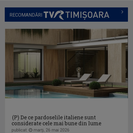
RECOMANDĂRI
VERONICA MIHOC
De peste 10 ani, Veronica Mihoc vă face poftă ...
CULT@ART
Emisiunea Cult@rt aduce în faţa ...
ANA MARIA CHEVEREȘAN
Sunt Ana Maria Chevereșan, reporter și ...
(P) De ce pardoselile italiene sunt
considerate cele mai bune din lume
publicat:
marţi, 26 mai 2026