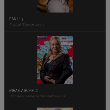
DAN LIUȚ
Prezintă "Sarea în bucate"
MINORITĂȚI ÎN LIMBA UCRAINEANĂ
Emisiune despre tradițiile și viața ...
MIHAELA BUMBUC
Prezintă și realizează "Minorități în limba ...