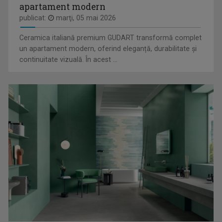
apartament modern
publicat:
marţi, 05 mai 2026
COSMIN JITARIUC
Prin adrelina transmisiunilor în direct din ...
Ceramica italiană premium GUDART transformă complet
un apartament modern, oferind eleganță, durabilitate și
continuitate vizuală. În acest ...
MINORITĂȚI ÎN LIMBA SÂRBĂ
Emisiunea în limba sârbă este săptămânală de ...
PETER KERESZTES
Este realizatorul emisiunii în limba maghiară ...