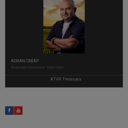
CÂNTEC ȘI POVESTE
“Cântec și poveste” reflectă și difuzează ...
ADRIAN CIREAP
Realizator emisiunea "Satul meu"
#TVR Timisoara
SELFIE
Emisiune în care telespectatorii vor cunoște ...