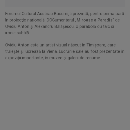
Forumul Cultural Austriac Bucureşti prezintă, pentru prima oară
în proiecţie naţională, DOGumentarul „
Miroase a Paradis
” de
Ovidiu Anton şi Alexandru Bălăşescu, o parabolă cu tâlc si
ironie subtilă.
Ovidiu Anton este un artist vizual născut în Timișoara, care
trăieşte și lucrează la Viena. Lucrările sale au fost prezentate în
expoziții importante, în muzee și galerii de renume.