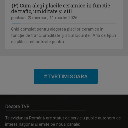
(P) Cum alegi plăcile ceramice în funcție
de trafic, umiditate și stil
MAGAZIN MINORITĂȚI
publicat:
miercuri, 11 martie 2026
Emisiune despre tradițiile și viața ...
Ghid complet pentru alegerea plăcilor ceramice în
funcție de trafic, umiditate și stilul locuinței. Află ce tipuri
de plăci sunt potrivite pentru ...
LUISA TÎRCĂ
Luisa Tîrcă face parte din echipa TVR din anul ...
#TVRTIMISOARA
MINORITĂȚI ÎN LIMBA MAGHIARĂ
„Minorități în limba maghiară” este o emisiune ...
Despre TVR
Televiziunea Română are statut de serviciu public autonom de
interes naţional şi emite pe nouă canale: