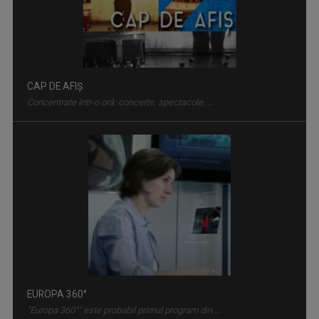
CAP DE AFIȘ
Concentrate într-o oră: concerte, spectacole, ...
EUROPA 360°
"Europa 360°" este probabil primul program din ...